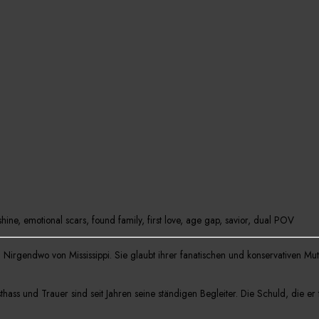
shine,
emotional scars,
found family,
first love,
age gap,
savior
, dual POV
rgendwo von Mississippi. Sie glaubt ihrer fanatischen und konservativen Mutte
sthass und Trauer sind seit Jahren seine ständigen Begleiter. Die Schuld, die er