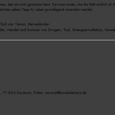
n, den sie nicht ignorieren kann: Sie muss wissen, wie die Welt wirklich ist. A
e nächsten sieben Tage ihr Leben grundlegend verändern werden.
Tod von Tieren, Sternenkinder
der, Handel und Konsum von Drogen, Tod, Zwangsprostitution, Gewal
, 71-004 Szczecin, Polen; service@booksfactory.de