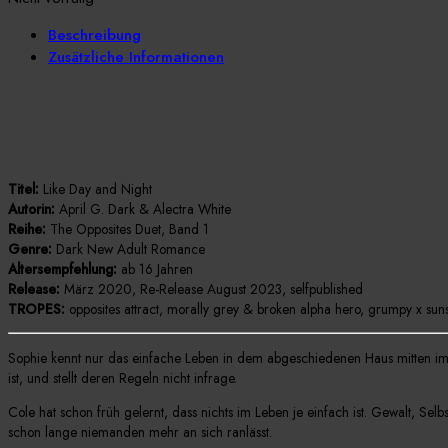
Beschreibung
Zusätzliche Informationen
Titel:
Like Day and Night
Autorin:
April G. Dark & Alectra White
Reihe:
The Opposites Duet, Band 1
Genre:
Dark New Adult Romance
Altersempfehlung:
ab 16 Jahren
Release:
März 2020, Re-Release August 2023, selfpublished
TROPES:
opposites attract,
morally grey & broken alpha hero,
grumpy x sun
Sophie kennt nur das einfache Leben in dem abgeschiedenen Haus mitten im Ni
ist, und stellt deren Regeln nicht infrage.
Cole hat schon früh gelernt, dass nichts im Leben je einfach ist. Gewalt, Selb
schon lange niemanden mehr an sich ranlässt.