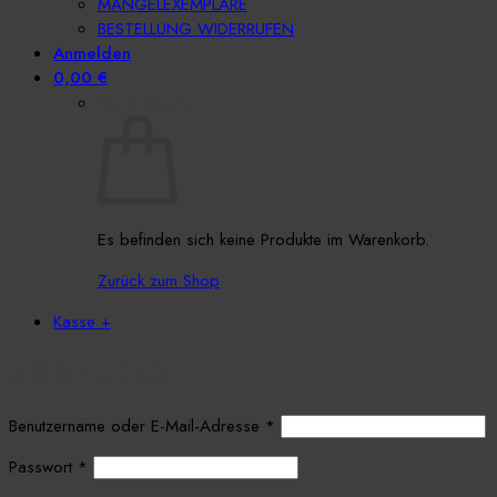
MÄNGELEXEMPLARE
BESTELLUNG WIDERRUFEN
Anmelden
0,00
€
Warenkorb
Es befinden sich keine Produkte im Warenkorb.
Zurück zum Shop
Kasse
+
ANMELDEN
Erforderlich
Benutzername oder E-Mail-Adresse
*
Erforderlich
Passwort
*