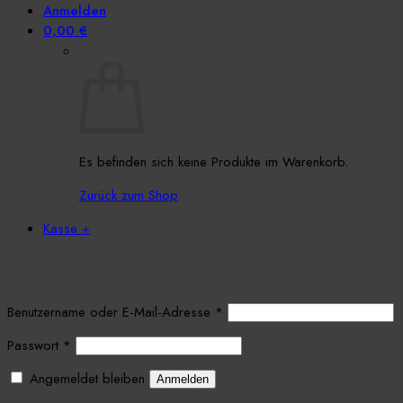
Anmelden
0,00
€
Warenkorb
Es befinden sich keine Produkte im Warenkorb.
Zurück zum Shop
Kasse
+
ANMELDEN
Erforderlich
Benutzername oder E-Mail-Adresse
*
Erforderlich
Passwort
*
Angemeldet bleiben
Anmelden