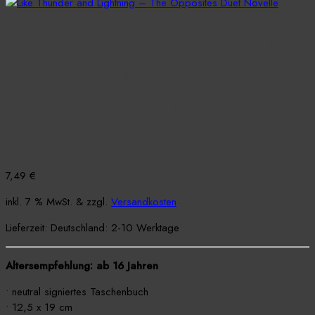
LIKE THUNDER AND
LIGHTNING – THE
OPPOSITES DUET
NOVELLE
7,49
€
inkl. 7 % MwSt.
& zzgl.
Versandkosten
Lieferzeit:
Deutschland: 2-10 Werktage
Altersempfehlung: ab 16 Jahren
• neutral signiertes Taschenbuch
• 12,5 x 19 cm