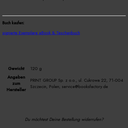
Buch kaufen:
signierte Exemplare
eBook & Taschenbuch
Gewicht
120 g
Angaben
PRINT GROUP Sp. z o.o., ul. Cukrowa 22, 71-004
zum
Szczecin, Polen; service@booksfactory.de
Hersteller
Du möchtest Deine Bestellung widerrufen?