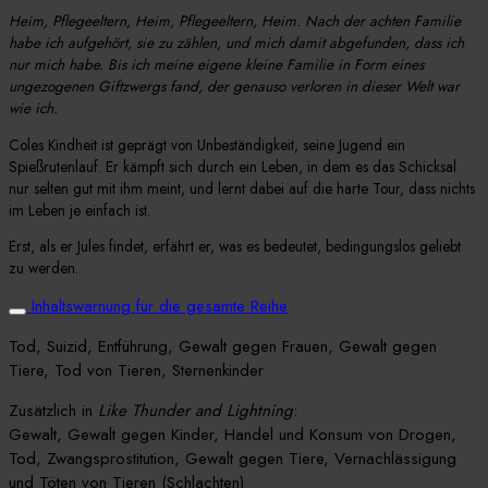
Heim, Pflegeeltern, Heim, Pflegeeltern, Heim.
Nach der achten Familie
habe ich aufgehört, sie zu zählen, und mich damit abgefunden, dass ich
nur mich habe. Bis ich meine eigene kleine Familie in Form eines
ungezogenen Giftzwergs fand, der genauso verloren in dieser Welt war
wie ich.
Coles Kindheit ist geprägt von Unbeständigkeit, seine Jugend ein
Spießrutenlauf. Er kämpft sich durch ein Leben, in dem es das Schicksal
nur selten gut mit ihm meint, und lernt dabei auf die harte Tour, dass nichts
im Leben je einfach ist.
Erst, als er Jules findet, erfährt er, was es bedeutet, bedingungslos geliebt
zu werden.
Inhaltswarnung für die gesamte Reihe
Tod, Suizid, Entführung, Gewalt gegen Frauen, Gewalt gegen
Tiere, Tod von Tieren, Sternenkinder
Zusätzlich in
Like Thunder and Lightning
:
Gewalt, Gewalt gegen Kinder, Handel und Konsum von Drogen,
Tod, Zwangsprostitution, Gewalt gegen Tiere, Vernachlässigung
und Töten von Tieren (Schlachten)