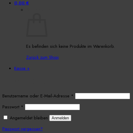
0,00
€
Warenkorb
Es befinden sich keine Produkte im Warenkorb.
Zurück zum Shop
Kasse
+
ANMELDEN
Erforderlich
Benutzername oder E-Mail-Adresse
*
Erforderlich
Passwort
*
Angemeldet bleiben
Anmelden
Passwort vergessen?